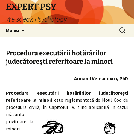
Sari
EXPERT PSY
la
We speak Psychology
conținut
Caută
Meniu
după:
Procedura executării hotărârilor
judecătorești referitoare la minori
Armand Veleanovici, PhD
Procedura executării hotărârilor judecătorești
referitoare la minori
este reglementată de Noul Cod de
procedură civilă, în Capitolul IV, fiind
aplicabilă în cazul
măsurilor
privitoare la
minori