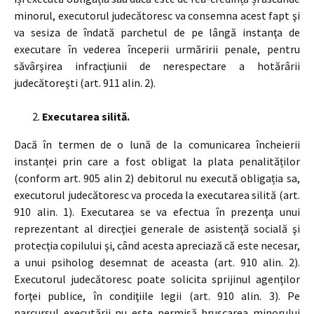
minorul, executorul judecătoresc va consemna acest fapt şi
va sesiza de îndată parchetul de pe lângă instanţa de
executare în vederea începerii urmăririi penale, pentru
săvârşirea infracţiunii de nerespectare a hotărârii
judecătoreşti (art. 911 alin. 2).
Executarea silită.
Dacă în termen de o lună de la comunicarea încheierii
instanței prin care a fost obligat la plata penalităților
(conform art. 905 alin 2) debitorul nu execută obligația sa,
executorul judecătoresc va proceda la executarea silită (art.
910 alin. 1). Executarea se va efectua în prezenţa unui
reprezentant al direcţiei generale de asistenţă socială şi
protecţia copilului şi, când acesta apreciază că este necesar,
a unui psiholog desemnat de aceasta (art. 910 alin. 2).
Executorul judecătoresc poate solicita sprijinul agenţilor
forţei publice, în condiţiile legii (art. 910 alin. 3). Pe
parcursul executării nu este permisă bruscarea minorului