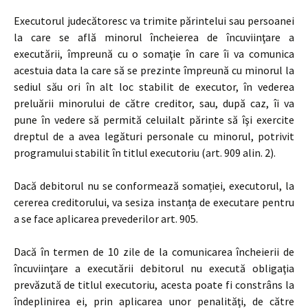
Executorul judecătoresc va trimite părintelui sau persoanei
la care se află minorul încheierea de încuviinţare a
executării, împreună cu o somaţie în care îi va comunica
acestuia data la care să se prezinte împreună cu minorul la
sediul său ori în alt loc stabilit de executor, în vederea
preluării minorului de către creditor, sau, după caz, îi va
pune în vedere să permită celuilalt părinte să îşi exercite
dreptul de a avea legături personale cu minorul, potrivit
programului stabilit în titlul executoriu (art. 909 alin. 2).
Dacă debitorul nu se conformează somației, executorul, la
cererea creditorului, va sesiza instanța de executare pentru
a se face aplicarea prevederilor art. 905.
Dacă în termen de 10 zile de la comunicarea încheierii de
încuviinţare a executării debitorul nu execută obligaţia
prevăzută de titlul executoriu, acesta poate fi constrâns la
îndeplinirea ei, prin aplicarea unor penalităţi, de către