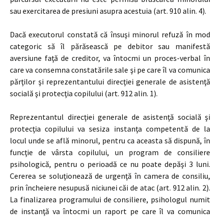
sau exercitarea de presiuni asupra acestuia (art. 910 alin. 4).
Dacă executorul constată că însuşi minorul refuză în mod
categoric să îl părăsească pe debitor sau manifestă
aversiune faţă de creditor, va întocmi un proces-verbal în
care va consemna constatările sale şi pe care îl va comunica
părţilor şi reprezentantului direcţiei generale de asistenţă
socială şi protecţia copilului (art. 912 alin. 1).
Reprezentantul direcţiei generale de asistenţă socială şi
protecţia copilului va sesiza instanţa competentă de la
locul unde se află minorul, pentru ca aceasta să dispună, în
funcţie de vârsta copilului, un program de consiliere
psihologică, pentru o perioadă ce nu poate depăşi 3 luni.
Cererea se soluţionează de urgenţă în camera de consiliu,
prin încheiere nesupusă niciunei căi de atac (art. 912 alin. 2).
La finalizarea programului de consiliere, psihologul numit
de instanţă va întocmi un raport pe care îl va comunica