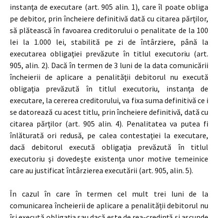
instanţa de executare (art. 905 alin. 1), care îl poate obliga
pe debitor, prin încheiere definitivă dată cu citarea părţilor,
să plătească în favoarea creditorului o penalitate de la 100
lei la 1.000 lei, stabilită pe zi de întârziere, până la
executarea obligaţiei prevăzute în titlul executoriu (art.
905, alin. 2). Dacă în termen de 3 luni de la data comunicării
încheierii de aplicare a penalităţii debitorul nu execută
obligaţia prevăzută în titlul executoriu, instanţa de
executare, la cererea creditorului, va fixa suma definitivă ce i
se datorează cu acest titlu, prin încheiere definitivă, dată cu
citarea părţilor (art. 905 alin. 4). Penalitatea va putea fi
înlăturată ori redusă, pe calea contestaţiei la executare,
dacă debitorul execută obligaţia prevăzută în titlul
executoriu şi dovedeşte existenţa unor motive temeinice
care au justificat întârzierea executării (art. 905, alin. 5).
În cazul în care în termen cel mult trei luni de la
comunicarea încheierii de aplicare a penalității debitorul nu
își execută obligația sau dacă este de rea-credință și ascunde