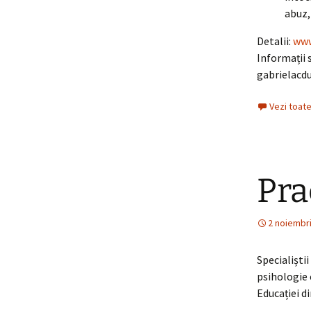
abuz, 
Detalii:
www
Informații 
gabrielacd
Vezi toate
Pra
2 noiembr
Specialiști
psihologie c
Educației di