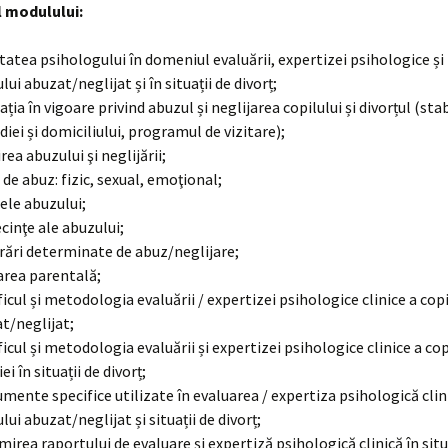
 modulului:
itatea psihologului în domeniul evaluării, expertizei psihologice și
lui abuzat/neglijat și în situații de divorț;
ația în vigoare privind abuzul și neglijarea copilului și divorțul (sta
diei și domiciliului, programul de vizitare);
rea abuzului şi neglijării;
i de abuz: fizic, sexual, emoţional;
le abuzului;
cinţe ale abuzului;
rări determinate de abuz/neglijare;
area parentală;
ficul și metodologia evaluării / expertizei psihologice clinice a copi
t/neglijat;
ficul și metodologia evaluării și expertizei psihologice clinice a copi
ei în situații de divorț;
umente specifice utilizate în evaluarea / expertiza psihologică clin
lui abuzat/neglijat și situații de divorț;
mirea raportului de evaluare și expertiză psihologică clinică în situ