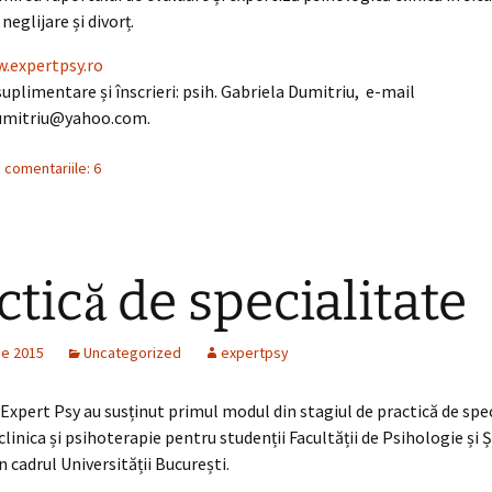
neglijare și divorț.
.expertpsy.ro
suplimentare și înscrieri: psih. Gabriela Dumitriu, e-mail
umitriu@yahoo.com.
 comentariile: 6
ctică de specialitate
ie 2015
Uncategorized
expertpsy
i Expert Psy au susținut primul modul din stagiul de practică de spec
linica și psihoterapie pentru studenții Facultății de Psihologie și Ș
n cadrul Universității București.