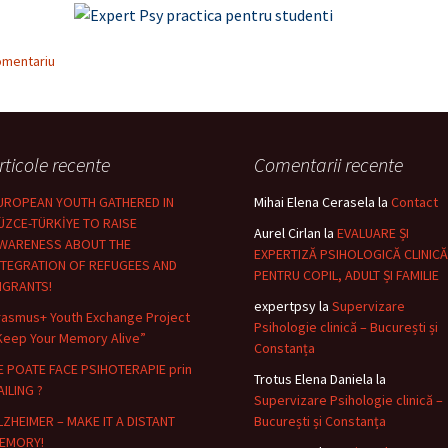
omentariu
rticole recente
Comentarii recente
UROPEAN YOUTH GATHERED IN
Mihai Elena Cerasela
la
Contact
ÜZCE-TÜRKİYE TO RAISE
Aurel Cirlan
la
EVALUARE ȘI
WARENESS ABOUT THE
EXPERTIZĂ PSIHOLOGICĂ CLINICĂ
NTEGRATION OF REFUGEES AND
PENTRU COPIL, ADULT ȘI FAMILIE
IGRANTS!
expertpsy
la
Supervizare
rasmus+ Youth Exchange Project
Psihologie clinică – București și
Keep Your Memory Alive”
Constanța
E POATE FACE PSIHOTERAPIE prin
Trotus Elena Daniela
la
AILING ?
Supervizare Psihologie clinică –
LZHEIMER – MAKE IT A DISTANT
București și Constanța
EMORY!