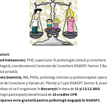
atori:
nd Veleanovici
, PhD, supervizor în psihologie clinică și consiliere
logică, coordonatorul Centrului de Consiliere DGASPC Sector 2 Bu
ică privată;
ela Dumitriu
, MA, PhDs, psiholog clinician și psihoterapeut specia
ul de Consiliere și Sprijin pt. Părinți și Copii DGASPC Sector 4, prac
hop-ul va fi organizat în
București
în data de
11 și 12.12.2015
.
logii participanți beneficiază de
10 credite CPR
.
ciparea este gratuită pentru psihologii angajați în DGASPC
.