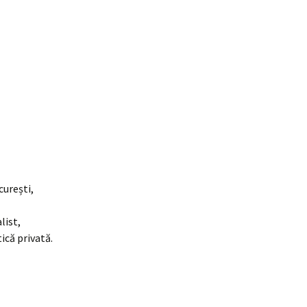
curești,
list,
tică privată.