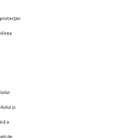
 protecţiei
bilirea
lului
lului și
ică a
ații de