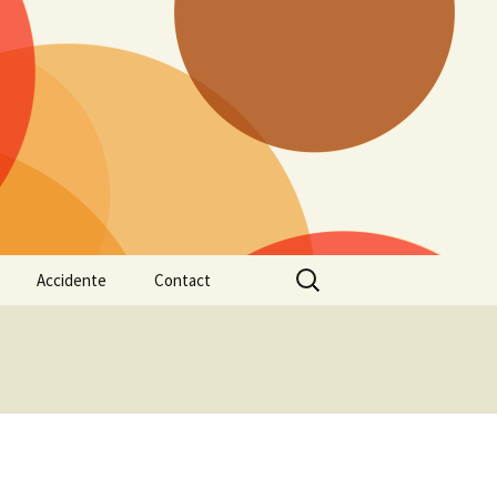
Caută
Accidente
Contact
după:
ntală
Aspecte informative
Newsletter
legate de evaluarea și
interventia in stresul
posttraumatic
Consecințele psihologice
ale accidentelor rutiere
Reacții psihologice în