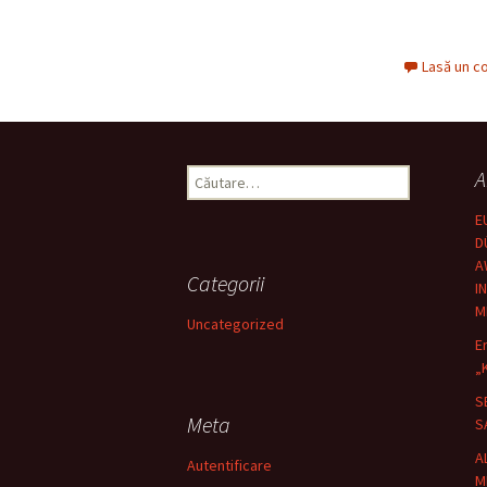
Lasă un c
Caută
A
după:
E
D
A
Categorii
I
M
Uncategorized
E
„
S
Meta
S
A
Autentificare
M