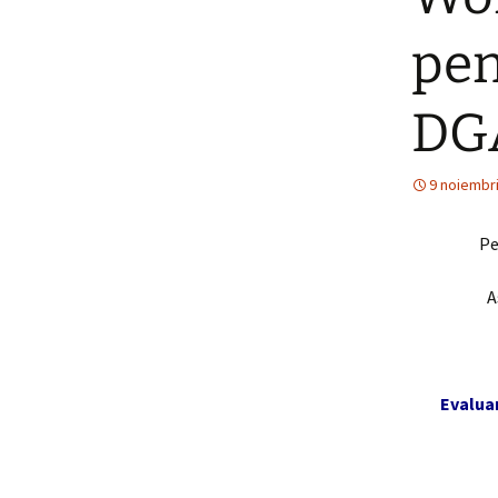
pen
E-MOTION
Universitatea d
Laguna – A trei
a proiectului
DG
Sensibilitatea p
senzoriale în ca
copiilor
9 noiembr
Pe
A
Evaluar