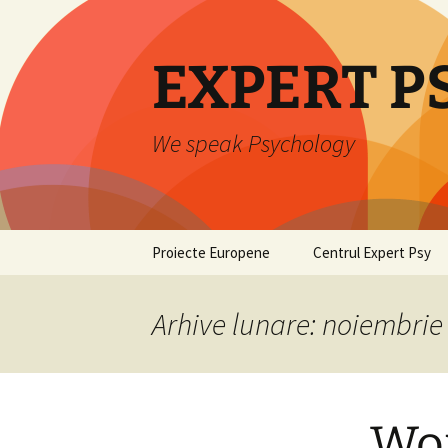
Sari
la
conținut
EXPERT P
We speak Psychology
Proiecte Europene
Centrul Expert Psy
PRO-MOTION
Servicii
Arhive lunare: noiembrie
Psychological Aid
Expertiză psihologică
Techniques for Victims of
Human Trafficking
Workshopuri
High Sensitivity –
Wo
Innovative Module in
Activități de dezvolta
Human Sciences
personală