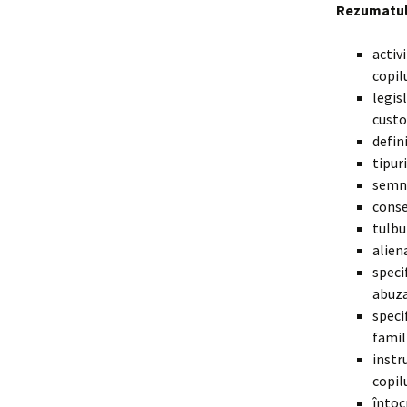
Rezumatul
activ
copilu
legisl
custo
defini
tipur
semne
conse
tulbu
alien
speci
abuza
speci
famili
instr
copilu
întoc