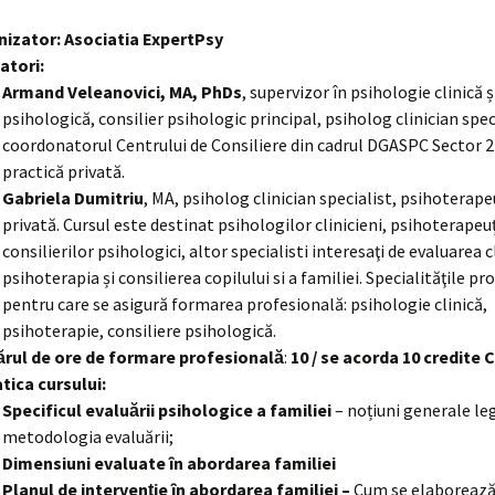
izator: Asociatia ExpertPsy
atori:
Armand Veleanovici, MA, PhDs
, supervizor în psihologie clinică ș
psihologică, consilier psihologic principal, psiholog clinician spec
coordonatorul Centrului de Consiliere din cadrul DGASPC Sector 2
practică privată.
Gabriela Dumitriu
, MA, psiholog clinician specialist, psihoterape
privată. Cursul este destinat psihologilor clinicieni, psihoterapeuţ
consilierilor psihologici, altor specialisti interesaţi de evaluarea c
psihoterapia și consilierea copilului si a familiei. Specialităţile p
pentru care se asigură formarea profesională: psihologie clinică,
psihoterapie, consiliere psihologică.
rul de ore de formare profesională
:
10 / se acorda 10 credite 
ica cursului:
Specificul evaluării psihologice a familiei
– noțiuni generale le
metodologia evaluării;
Dimensiuni evaluate în abordarea familiei
Planul de intervenție în abordarea familiei –
Cum se elaborează