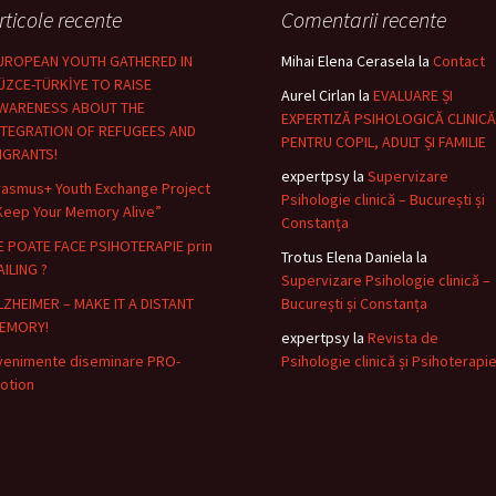
rticole recente
Comentarii recente
UROPEAN YOUTH GATHERED IN
Mihai Elena Cerasela
la
Contact
ÜZCE-TÜRKİYE TO RAISE
Aurel Cirlan
la
EVALUARE ȘI
WARENESS ABOUT THE
EXPERTIZĂ PSIHOLOGICĂ CLINICĂ
NTEGRATION OF REFUGEES AND
PENTRU COPIL, ADULT ȘI FAMILIE
IGRANTS!
expertpsy
la
Supervizare
rasmus+ Youth Exchange Project
Psihologie clinică – București și
Keep Your Memory Alive”
Constanța
E POATE FACE PSIHOTERAPIE prin
Trotus Elena Daniela
la
AILING ?
Supervizare Psihologie clinică –
LZHEIMER – MAKE IT A DISTANT
București și Constanța
EMORY!
expertpsy
la
Revista de
venimente diseminare PRO-
Psihologie clinică și Psihoterapi
otion