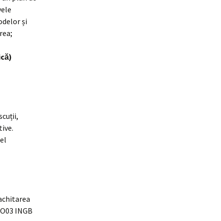
vele
odelor și
irea;
ică)
cuții,
tive.
el
 achitarea
RO03 INGB