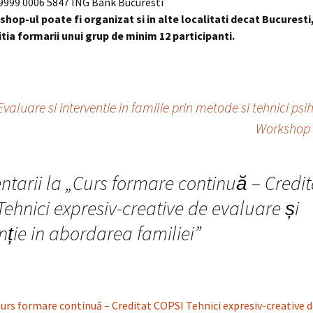
9999 0006 5847 ING Bank Bucuresti
hop-ul poate fi organizat si in alte localitati decat Bucuresti
tia formarii unui grup de minim 12 participanti.
 Evaluare si interventie in familie prin metode si tehnici p
Workshop T
tarii la „
Curs formare continuă – Credit
ehnici expresiv-creative de evaluare și
nție in abordarea familiei
”
urs formare continuă – Creditat COPSI Tehnici expresiv-creative d