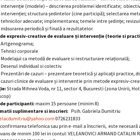
intervenție (modele) – descrierea problemei identificate; obiecti
intervenției; structura ședintelor (cine participă); selectarea met
tehnicilor adecvate; implementarea; temele intre ședințe; revizu
măsurarea periodică și finală a rezultatelor.
e expresiv-creative de evaluare și intervenție (teorie si pract
Artgenograma;
Tehnici corporale
Modelajul ca metodă de evaluare si restructurare relațională;
Desenul individual si colectiv.
Prezentări de cazuri – prezentare teoretică şi aplicaţii practice, dis
cazuri clinice de evaluare și interventie prin metode expresiv-crea
ie:
Strada Mihnea Voda, nr 11, sector 4, Bucuresti (zona Unirii, Hot
scop)
de participanti:
maxim 15 persoane (minim 8)
matii suplimentare si inscrieri:
Psih. Gabriela Dumitriu
ielacdumitriu@yahoo.com
0726231833
confirmarea telefonica sau prin e-mail a înscrierii, este necesară
avans de minim 100 lei in contul: VELEANOVICI ARMAND CATALIN 