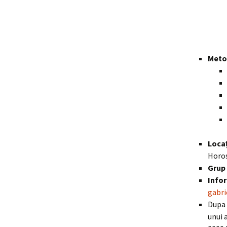
Metod
Locaț
Horo
Grup 
Infor
gabr
Dupa 
unui 