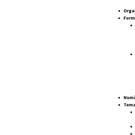
Organ
Form
Numă
Temat