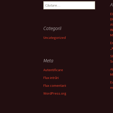
Caută
A
după:
E
D
A
Categorii
I
M
Uncategorized
E
„
S
Meta
S
A
Autentificare
M
Flux intrări
E
Flux comentarii
m
WordPress.org