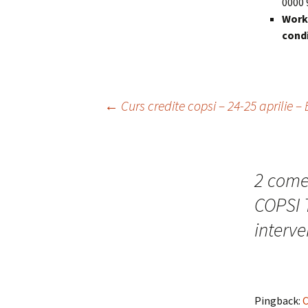
0000 
Works
condi
Navigare
←
Curs credite copsi – 24-25 aprilie –
în
2 comen
articole
COPSI T
interve
Pingback:
C