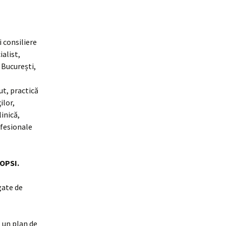
i consiliere
ialist,
 București,
ut, practică
ilor,
linică,
rofesionale
COPSI.
gate de
 un plan de