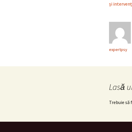
și interven
expertpsy
Lasă u
Trebuie să f