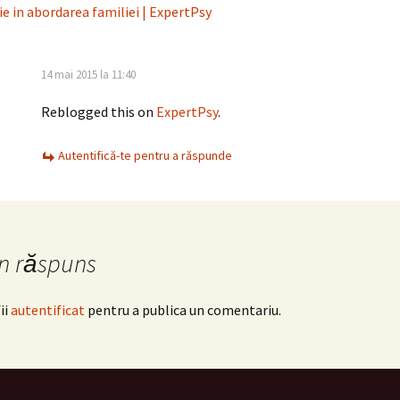
ție in abordarea familiei | ExpertPsy
14 mai 2015 la 11:40
Reblogged this on
ExpertPsy
.
Autentifică-te pentru a răspunde
n răspuns
ii
autentificat
pentru a publica un comentariu.