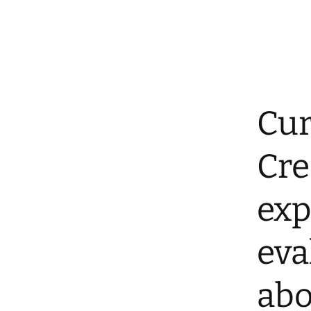
E-MOTION
Universitatea d
Laguna – A trei
a proiectului
Sensibilitatea p
senzoriale în ca
copiilor
Cur
Cre
exp
eva
abo