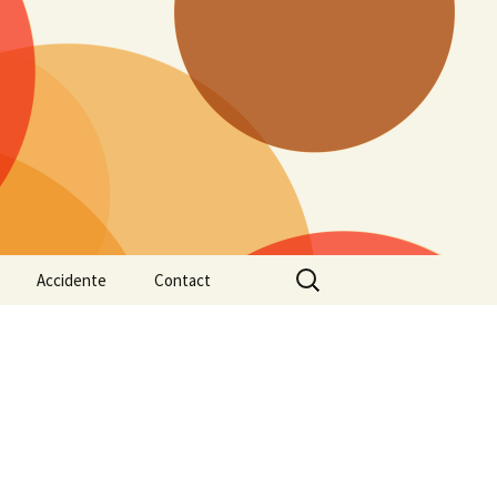
Caută
Accidente
Contact
după:
ntală
Aspecte informative
Newsletter
legate de evaluarea și
interventia in stresul
posttraumatic
Consecințele psihologice
ale accidentelor rutiere
Reacții psihologice în